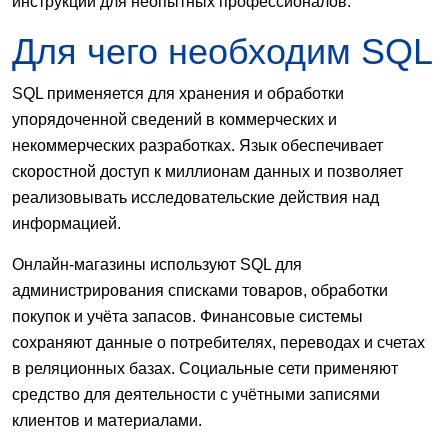
инструкций для неопытных профессионалов.
Для чего необходим SQL
SQL применяется для хранения и обработки
упорядоченной сведений в коммерческих и
некоммерческих разработках. Язык обеспечивает
скоростной доступ к миллионам данных и позволяет
реализовывать исследовательские действия над
информацией.
Онлайн-магазины используют SQL для
администрирования списками товаров, обработки
покупок и учёта запасов. Финансовые системы
сохраняют данные о потребителях, переводах и счетах
в реляционных базах. Социальные сети применяют
средство для деятельности с учётными записями
клиентов и материалами.