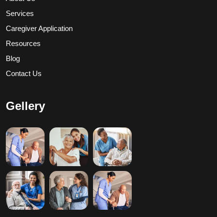
Services
Caregiver Application
Resources
Blog
Contact Us
Gellery