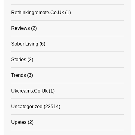
Rethinkingremote.co.uk
(1)
Reviews
(2)
Sober Living
(6)
Stories
(2)
Trends
(3)
Ukcreams.co.uk
(1)
Uncategorized
(22514)
Upates
(2)