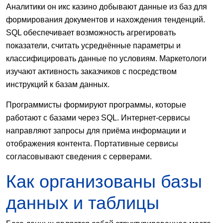
Аналитики
он икс казино
добывают данные из баз для
формирования документов и нахождения тенденций.
SQL обеспечивает возможность агрегировать
показатели, считать усреднённые параметры и
классифицировать данные по условиям. Маркетологи
изучают активность заказчиков с посредством
инструкций к базам данных.
Программисты формируют программы, которые
работают с базами через SQL. Интернет-сервисы
направляют запросы для приёма информации и
отображения контента. Портативные сервисы
согласовывают сведения с серверами.
Как организованы базы
данных и таблицы