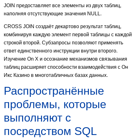
JOIN предоставляет все элементы из двух таблиц,
наполняя отсутствующие значения NULL.
CROSS JOIN создаёт декартово результат таблиц,
комбинируя каждую элемент первой таблицы с каждой
строкой второй. Субзапросы позволяют применять
ответ единственного инструкции внутри второго.
Изучение On X и осознание механизмов связывания
таблиц расширяет способности взаимодействия с Он
Икс Казино в многотабличных базах данных.
Распространённые
проблемы, которые
выполняют с
посредством SQL