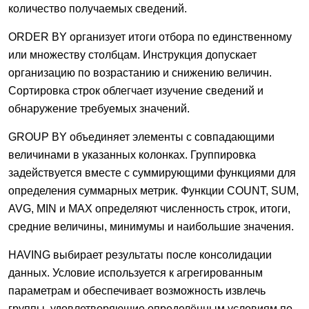
количество получаемых сведений.
ORDER BY организует итоги отбора по единственному
или множеству столбцам. Инструкция допускает
организацию по возрастанию и снижению величин.
Сортировка строк облегчает изучение сведений и
обнаружение требуемых значений.
GROUP BY объединяет элементы с совпадающими
величинами в указанных колонках. Группировка
задействуется вместе с суммирующими функциями для
определения суммарных метрик. Функции COUNT, SUM,
AVG, MIN и MAX определяют численность строк, итоги,
средние величины, минимумы и наибольшие значения.
HAVING выбирает результаты после консолидации
данных. Условие используется к агрегированным
параметрам и обеспечивает возможность извлечь
группы, удовлетворяющие определённым условиям по