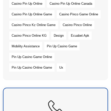
Casino Pin Up Online
Casino Pin Up Online Canada
Casino Pin Up Online Game
Casino Pinco Game Online
Casino Pinco Kz Online Game
Casino Pinco Online
Casino Pinco Online KG
Design
Ecuabet Apk
Mobility Assistance
Pin Up Casino Game
Pin Up Casino Game Online
Pin Up Casino Online Game
Ux